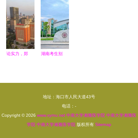
春暖谱华章
学湘雅医学
医院——中
2023年秋
——湖南省
院将跻身世
南大学湘雅
季解剖学开
肿瘤医院-
界一流
医学院附属
课 扣好医
中南大学湘
肿瘤医院
学路上的第
雅医学院附
一颗扣子
属肿瘤医院
论实力，郑
湖南考生别
五十周年巡
州大学第一
错过！除了
礼
附属医院与
湘雅医学
中南大学湘
院，这4所
雅医院，到
大学的医学
地址：海口市人民大道43号
底谁更强？
专业也值得
电话：-
关注
Copyright © 2026
www.xymu.net
中南大学湘雅医学院
中南大学湘雅医
学院
中南大学湘雅医学院
版权所有
Sitemap