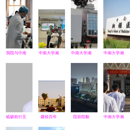
我院与中南
中南大学湘
中南大学湘
中南大学湘
大学湘雅医
雅二医院开
雅医学院
雅医学院含
学院成功举
展2023职
百年医学殿
金量略胜一
办医学生临
工子弟暑期
堂的卓越传
筹
床技能友谊
夏令营活动
承
赛
砥砺前行五
建校百年
院容院貌
中南大学湘
十载，杏林
后，中南大
湖南省肿瘤
雅医学院