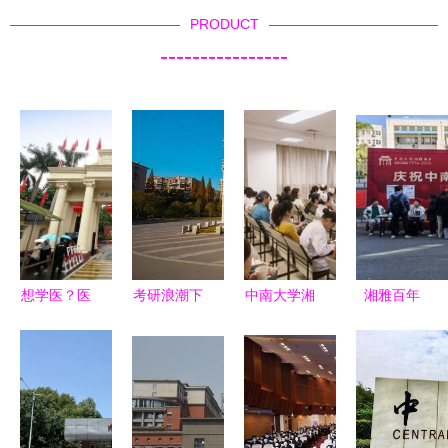
PRODUCT
----------------
想学医？医
考研浪潮下
中南大学湘
湘雅百年
学界“五大
的寒流 十
雅二医院输
路，匠心铸
帮派”必知
二所院校缩
血护理工作
辉煌——记
揭秘中南大
减计划，深
小组开展临
中南大学湘
学湘雅医学
大剧减757
床输血知识
雅医学院
院的魅力
人揭示的结
培训
110周年院