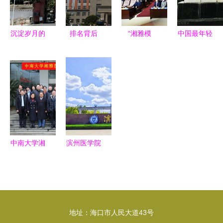
构性变化
庆系列活动
圆满落幕
沉淀岁月的
排名背后
“湘雅模
中国最年轻
杏林风华
中南大学湘
式”根植湘
最会挣钱的
——探访中
雅医学院强
东 中南大
985大学 中
南大学湘雅
在哪儿？
学携手株洲
南大学湘雅
医学院老校
共建附属医
医学院的王
区
院，区域医
牌实力与就
学高地再添
业优势
新翼
中南大学湘
滨州医学院
雅医学院
更名考察完
2020年湘
成，齐鲁医
雅医学教育
学教育版图
工作推进会
或将重构
地址：海口市人民大道43号
圆满召开