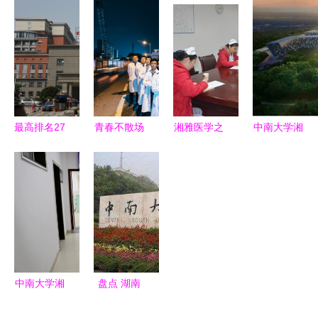
中南大学湘
中南大学湘
年制学子首
学排名 中
雅医院医疗
雅医学院
秀国际期刊
南大学湘雅
大楼与高校
八年制医学
医学院的卓
医院前景分
教育的思考
越地位
析
与突破
最高排名27
青春不散场
湘雅医学之
中南大学湘
位的中南大
中南大学湘
光 中南大
雅五医院
学湘雅医学
雅医学院
学湘雅医学
生态花园医
院 分数会
2014级临
院与湘雅二
学界新地标
崩吗？
床五年制
医院的百年
建筑
(附二)208
传承与创新
宿舍毕业照
背后的故事
中南大学湘
盘点 湖南
雅医学院口
长沙市最好